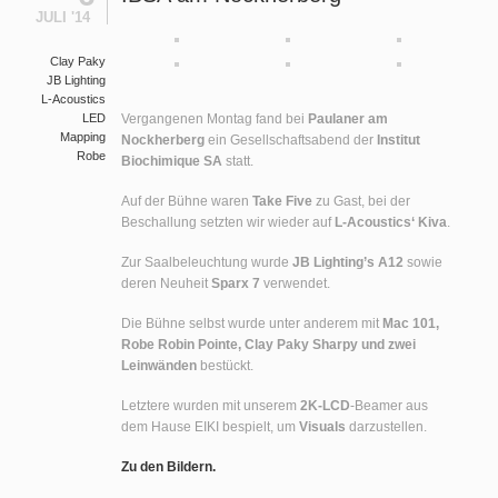
JULI '14
Clay Paky
JB Lighting
L-Acoustics
LED
Vergangenen Montag fand bei
Paulaner am
Mapping
Nockherberg
ein Gesellschaftsabend der
Institut
Robe
Biochimique SA
statt.
Auf der Bühne waren
Take Five
zu Gast, bei der
Beschallung setzten wir wieder auf
L-Acoustics‘ Kiva
.
Zur Saalbeleuchtung wurde
JB Lighting’s A12
sowie
deren Neuheit
Sparx 7
verwendet.
Die Bühne selbst wurde unter anderem mit
Mac 101,
Robe Robin Pointe, Clay Paky Sharpy und zwei
Leinwänden
bestückt.
Letztere wurden mit unserem
2K-LCD
-Beamer aus
dem Hause EIKI bespielt, um
Visuals
darzustellen.
Zu den Bildern.