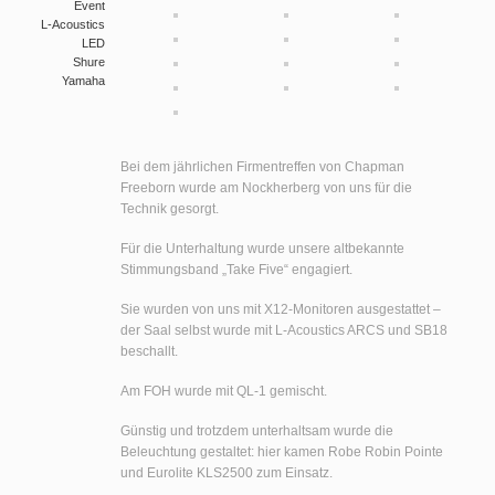
Event
L-Acoustics
LED
Shure
Yamaha
Bei dem jährlichen Firmentreffen von Chapman
Freeborn wurde am Nockherberg von uns für die
Technik gesorgt.
Für die Unterhaltung wurde unsere altbekannte
Stimmungsband „Take Five“ engagiert.
Sie wurden von uns mit X12-Monitoren ausgestattet –
der Saal selbst wurde mit L-Acoustics ARCS und SB18
beschallt.
Am FOH wurde mit QL-1 gemischt.
Günstig und trotzdem unterhaltsam wurde die
Beleuchtung gestaltet: hier kamen Robe Robin Pointe
und Eurolite KLS2500 zum Einsatz.