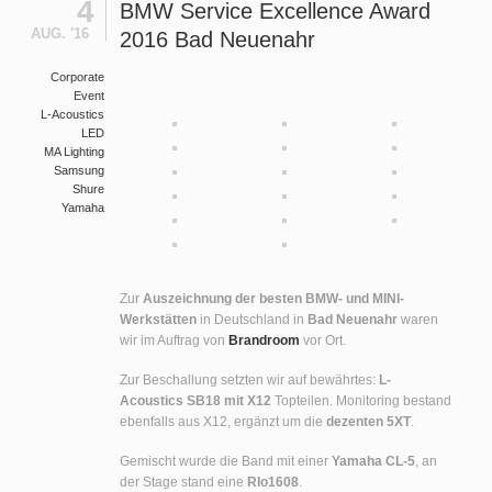
4
BMW Service Excellence Award
AUG. '16
2016 Bad Neuenahr
Corporate
Event
L-Acoustics
LED
MA Lighting
Samsung
Shure
Yamaha
Zur
Auszeichnung der besten BMW- und MINI-
Werkstätten
in Deutschland in
Bad Neuenahr
waren
wir im Auftrag von
Brandroom
vor Ort.
Zur Beschallung setzten wir auf bewährtes:
L-
Acoustics SB18 mit X12
Topteilen. Monitoring bestand
ebenfalls aus X12, ergänzt um die
dezenten 5XT
.
Gemischt wurde die Band mit einer
Yamaha CL-5
, an
der Stage stand eine
RIo1608
.