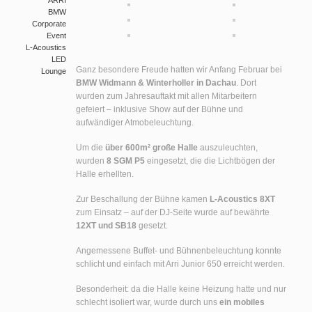
ARRI
BMW
Corporate
Event
L-Acoustics
LED
Ganz besondere Freude hatten wir Anfang Februar bei
Lounge
BMW Widmann & Winterholler in Dachau
. Dort
wurden zum Jahresauftakt mit allen Mitarbeitern
gefeiert – inklusive Show auf der Bühne und
aufwändiger Atmobeleuchtung.
Um die
über 600m² große Halle
auszuleuchten,
wurden
8 SGM P5
eingesetzt, die die Lichtbögen der
Halle erhellten.
Zur Beschallung der Bühne kamen
L-Acoustics 8XT
zum Einsatz – auf der DJ-Seite wurde auf bewährte
12XT und SB18
gesetzt.
Angemessene Buffet- und Bühnenbeleuchtung konnte
schlicht und einfach mit Arri Junior 650 erreicht werden.
Besonderheit: da die Halle keine Heizung hatte und nur
schlecht isoliert war, wurde durch uns
ein mobiles