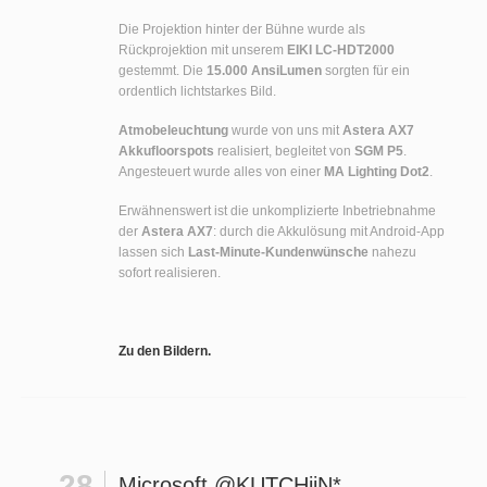
Die Projektion hinter der Bühne wurde als
Rückprojektion mit unserem
EIKI LC-HDT2000
gestemmt. Die
15.000 AnsiLumen
sorgten für ein
ordentlich lichtstarkes Bild.
Atmobeleuchtung
wurde von uns mit
Astera AX7
Akkufloorspots
realisiert, begleitet von
SGM P5
.
Angesteuert wurde alles von einer
MA Lighting Dot2
.
Erwähnenswert ist die unkomplizierte Inbetriebnahme
der
Astera AX7
: durch die Akkulösung mit Android-App
lassen sich
Last-Minute-Kundenwünsche
nahezu
sofort realisieren.
Zu den Bildern.
28
Microsoft @KUTCHiiN*