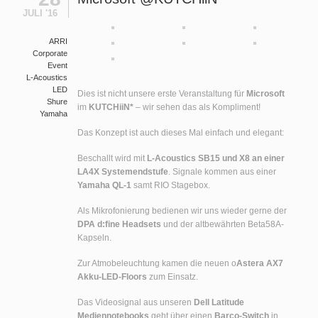
JULI '16
ARRI
Corporate
Event
L-Acoustics
LED
Dies ist nicht unsere erste Veranstaltung für
Microsoft
Shure
im
KUTCHiiN*
– wir sehen das als Kompliment!
Yamaha
Das Konzept ist auch dieses Mal einfach und elegant:
Beschallt wird mit
L-Acoustics SB15 und X8 an einer
LA4X Systemendstufe
. Signale kommen aus einer
Yamaha QL-1
samt RIO Stagebox.
Als Mikrofonierung bedienen wir uns wieder gerne der
DPA d:fine Headsets
und der altbewährten Beta58A-
Kapseln.
Zur Atmobeleuchtung kamen die neuen o
Astera AX7
Akku-LED-Floors
zum Einsatz.
Das Videosignal aus unseren
Dell Latitude
Mediennotebooks
geht über einen
Barco-Switch
in