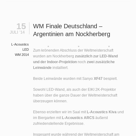
15
WM Finale Deutschland –
JULI '14
Argentinien am Nockherberg
L-Acoustics
LED
Zum krönenden Abschluss der Weltmeisterschaft
WM 2014
wurden am Nockherberg
zusätzlich zur LED-Wand
und der Indoor-Projektion
noch
zwei zusätzliche
Leinwände
installiert.
Beide Leinwände wurden mit Sanyo
XF47
bespielt.
Sowohl LED-Wand, als auch der EIKI 2K-Projektor
haben über die ganze Dauer der Weltmeisterschaft
überzeugen können.
Ebenso erzielten wir im Saal mit
L-Acoustics Kiva
und
im Biergarten mit
L-Acoustics ARCS
äußerst
zufriedenstellende Ergebnisse.
Insgesamt wurde während der Weltmeisterschaft am