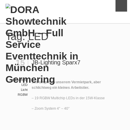
Tag:
LED
15
JB-Lighting Sparx7
JAN. '19
JB Lighting
Seit langem in unserem Vermietpark, aber
LED
schlichtweg ein kleines Arbeitstier.
Licht
RGBW
– 19 RGBW Multichip LEDs in der 15W-Klasse
– Zoom System 4° – 40°