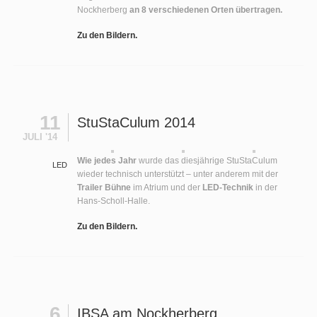
Nockherberg
an 8 verschiedenen Orten übertragen.
Zu den Bildern.
11
StuStaCulum 2014
JULI '14
Wie jedes Jahr
wurde das diesjährige StuStaCulum
LED
wieder technisch unterstützt – unter anderem mit der
Trailer Bühne
im Atrium und der
LED-Technik
in der
Hans-Scholl-Halle.
Zu den Bildern.
6
IBSA am Nockherberg