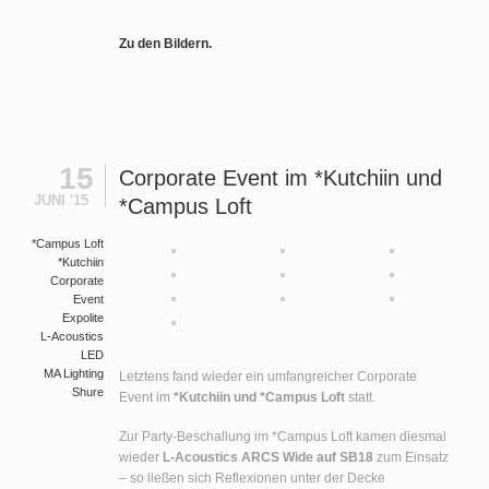
Zu den Bildern.
15
Corporate Event im *Kutchiin und
JUNI '15
*Campus Loft
*Campus Loft
*Kutchiin
Corporate
Event
Expolite
L-Acoustics
LED
MA Lighting
Letztens fand wieder ein umfangreicher Corporate
Shure
Event im
*Kutchiin und *Campus Loft
statt.
Zur Party-Beschallung im *Campus Loft kamen diesmal
wieder
L-Acoustics ARCS Wide auf SB18
zum Einsatz
– so ließen sich Reflexionen unter der Decke