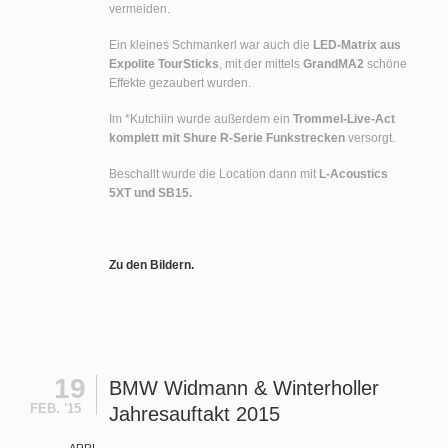
vermeiden.
Ein kleines Schmankerl war auch die
LED-Matrix aus
Expolite TourSticks
, mit der mittels
GrandMA2
schöne
Effekte gezaubert wurden.
Im *Kutchiin wurde außerdem ein
Trommel-Live-Act
komplett mit Shure R-Serie Funkstrecken
versorgt.
Beschallt wurde die Location dann mit
L-Acoustics
5XT und SB15.
Zu den Bildern.
19
BMW Widmann & Winterholler
FEB. '15
Jahresauftakt 2015