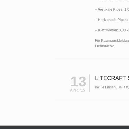
–
Vertikale Pipes:
1,0
–
Horizontale Pipes:
–
Klettmolton:
3,00 x
Für
Raumauskleidun
Lichtstative
.
13
LITECRAFT S
inkl. 4 Linsen, Ballas
APR. '15