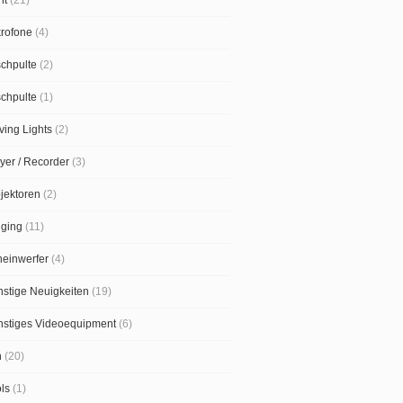
rofone
(4)
chpulte
(2)
chpulte
(1)
ing Lights
(2)
yer / Recorder
(3)
jektoren
(2)
gging
(11)
einwerfer
(4)
stige Neuigkeiten
(19)
nstiges Videoequipment
(6)
n
(20)
ls
(1)