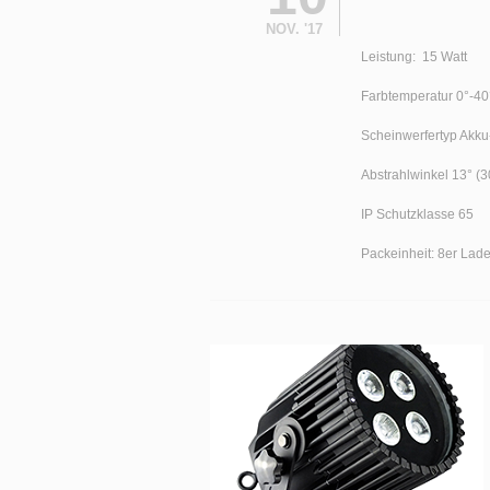
NOV. '17
Leistung: 15 Watt
Farbtemperatur 0°-40
Scheinwerfertyp Akk
Abstrahlwinkel 13° (3
IP Schutzklasse 65
Packeinheit: 8er Lade