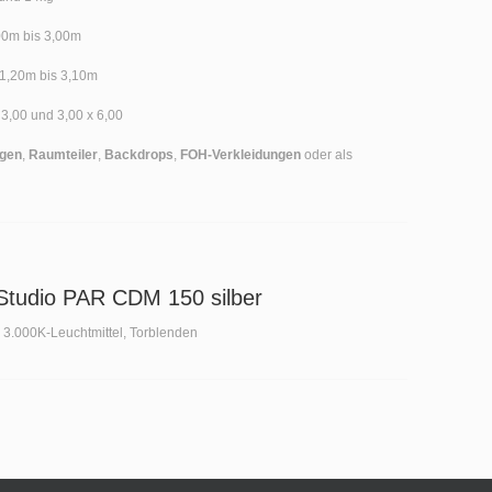
0m bis 3,00m
1,20m bis 3,10m
 3,00 und 3,00 x 6,00
gen
,
Raumteiler
,
Backdrops
,
FOH-Verkleidungen
oder als
tudio PAR CDM 150 silber
t, 3.000K-Leuchtmittel, Torblenden