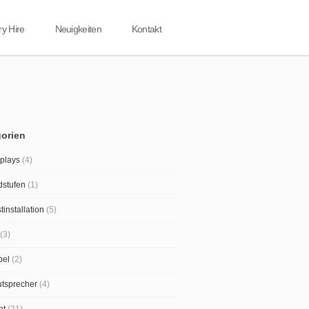
ry Hire
Neuigkeiten
Kontakt
orien
plays
(4)
dstufen
(1)
tinstallation
(5)
(3)
bel
(2)
tsprecher
(4)
ht
(21)