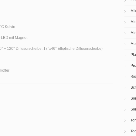
Mik
Mis
°C Kelvin
Mis
u-LED mit Magnet
Mov
0° + 120° Diffusorscheibe, 17°x46° Elliptische Diffusorscheibe)
Pla
Pro
koffer
Ri
Sch
Son
So
To
Too