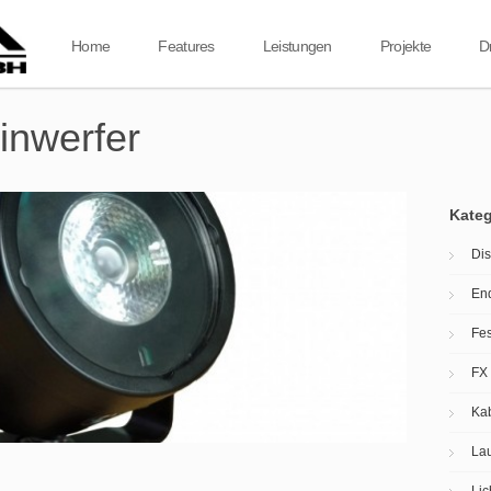
Home
Features
Leistungen
Projekte
D
nwerfer
Kateg
Dis
En
Fes
FX
Ka
Lau
Lic