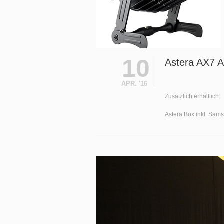
10
Astera AX7 
APR. '16
Zusätzlich erhältlich:
Astera Box inkl. Sams