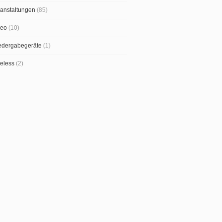
anstaltungen
(85)
deo
(10)
edergabegeräte
(1)
eless
(2)