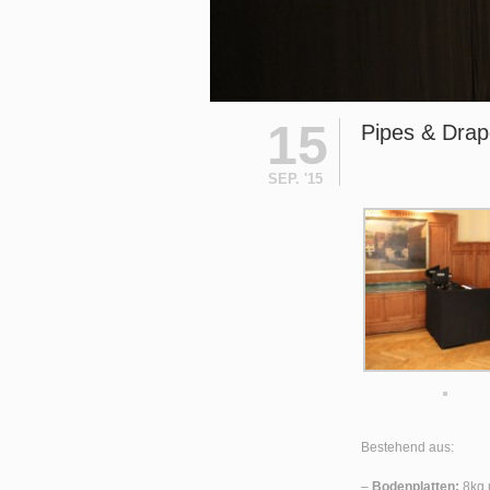
15
Pipes & Dra
SEP. '15
Bestehend aus:
–
Bodenplatten:
8kg 