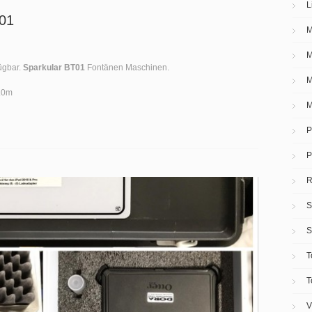
L
T01
M
M
fügbar.
Sparkular BT01
Fontänen Maschinen.
M
5.0m
M
P
P
R
S
S
T
T
V