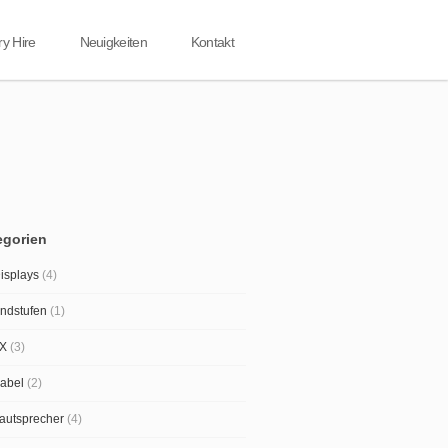
ry Hire
Neuigkeiten
Kontakt
egorien
isplays
(4)
ndstufen
(1)
X
(3)
abel
(2)
autsprecher
(4)