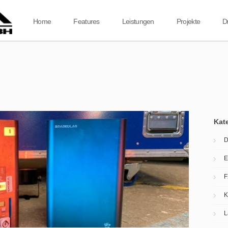
Home
Features
Leistungen
Projekte
D
Kat
D
E
F
K
L