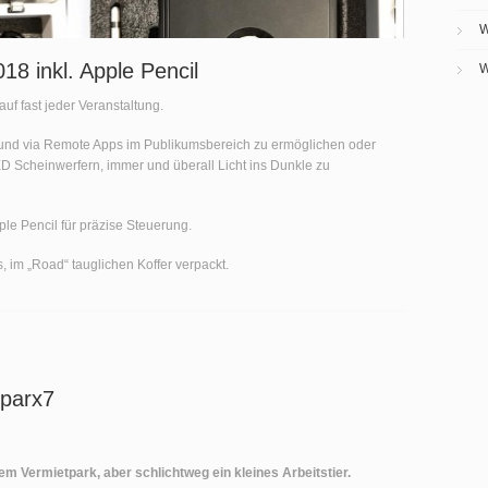
W
18 inkl. Apple Pencil
W
auf fast jeder Veranstaltung.
und via Remote Apps im Publikumsbereich zu ermöglichen oder
D Scheinwerfern, immer und überall Licht ins Dunkle zu
le Pencil für präzise Steuerung.
s, im „Road“ tauglichen Koffer verpackt.
Sparx7
em Vermietpark, aber schlichtweg ein kleines Arbeitstier.