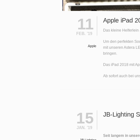
11
Apple iPad 20
Das kleine Helferlein 
FEB. '19
Um den perfekten So
Apple
mit unseren Astera LE
bringen.
Das iPad 2018 mit App
Ab sofort auch bei un
15
JB-Lighting 
JAN. '19
Seit langem in unser
JB Lighting