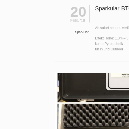
20
Sparkular B
FEB. '19
Ab sofort bei uns ver
Sparkular
Effekt Höhe: 1.0m – 
keine Pyrotechnik
für In und Outdoor