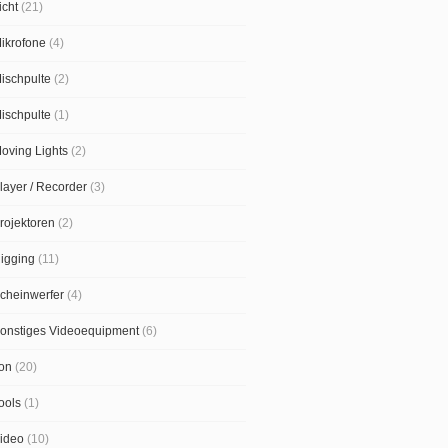
icht
(21)
ikrofone
(4)
ischpulte
(2)
ischpulte
(1)
oving Lights
(2)
layer / Recorder
(3)
rojektoren
(2)
igging
(11)
cheinwerfer
(4)
onstiges Videoequipment
(6)
on
(20)
ools
(1)
ideo
(10)