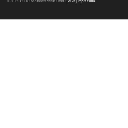
© 2013-15 DORA Showtechnik GmbH |
AGB
|
Impressum