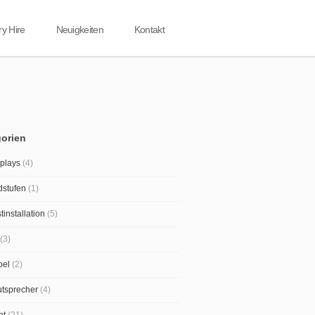
ry Hire
Neuigkeiten
Kontakt
orien
plays
(4)
dstufen
(1)
tinstallation
(5)
(3)
bel
(2)
tsprecher
(4)
ht
(21)