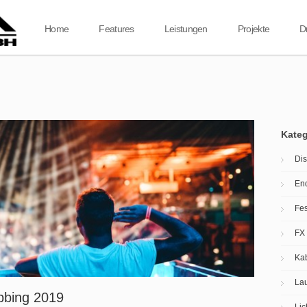
Home
Features
Leistungen
Projekte
D
Kateg
Dis
En
Fes
FX
Ka
Lau
bbing 2019
Lic