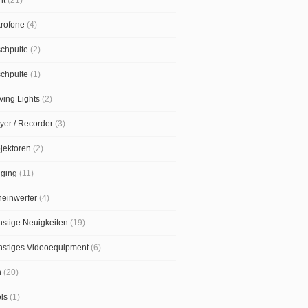
rofone
(4)
chpulte
(2)
chpulte
(1)
ing Lights
(2)
yer / Recorder
(3)
jektoren
(2)
gging
(11)
einwerfer
(4)
stige Neuigkeiten
(19)
nstiges Videoequipment
(6)
n
(20)
ls
(1)