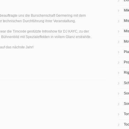
Mik
 beauftragte uns die Burschenschaft Germering mit dem
Mis
 technischen Durchführung ihrer Veranstaltung.
Mis
war die Timcode gestützte Introshow für DJ KAYC, zu der
Bühnenbild mit Spezialeffekten in vollem Glanz erstrahlte.
Mov
auf das nächste Jahr!
Pla
Pro
Ri
Sch
Son
So
To
Too