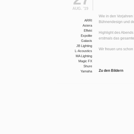
AUG. '19
Wie in den Vorjahren
ARRI
Bühnendesign und der
Astera
Effekt
Highlight des Abends 
Expolite
erstmals das gesamte 
Galaxis
JB Lighting
Wir freuen uns schon 
L-Acoustics
MA Lighting
Magic FX
Shure
Zu den Bildern
Yamaha