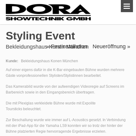
Styling Event
« Festinstallation
Neueröffnung »
Bekleidungshaus Konen München
Kunde:
Bekleidungshaus Konen München
Auf einer eigens dafür in die K-Bar eingebauten Bühne wurden mehrere
Gäste vonprofessionellen Stylisten/Stylistinnen bearbeitet.
Das Kamerabild wurde von der aufwendigen Videoregie auf Screens im
Barbereich sowie in den Eingangsbereich übertragen.
Die mit Plexiglas verkleidete Bühne wurde mit Expolite
Toursticks beleuchtet.
Zur Beschallung wurde wie immer auf L-Acoustics gesetzt. In Verbindung
mit der iPad-App für die Yamaha LS9 konnten wir so trotz der hinter der
Bühne platzierten Regie hervorragende Ergebnisse erzielen.