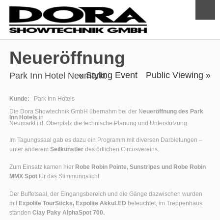
Neueröffnung
« Styling Event
Public Viewing »
Park Inn Hotel Neumarkt
Kunde:
Park Inn Hotels
Die Dora Showtechnik GmbH übernahm bei der N
eueröffnung des Park
Inn Hotels
in
Neumarkt i.d. Oberpfalz die technische Planung und Unterstützung.
Im Tagungssaal gab es dazu ein Programm mit diversen Darbietungen –
unter anderem
Seilkünstler
des örtlichen Circusvereins.
Zum Einsatz kamen hier
Robe Robin Pointe, Sunstripes und Robe Robin
MMX Spot
für das Stimmungslicht.
Der Buffetsaal, der Eingangsbereich und die Gänge dazwischen wurden
mit
Expolite TourSticks, Expolite AkkuLED
beleuchtet, im Treppenhaus
standen
Clay Paky AlphaSpot 700.