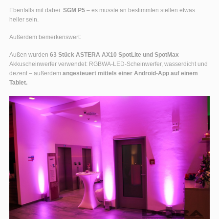
Ebenfalls mit dabei:
SGM P5
– es musste an bestimmten stellen etwas
heller sein.
Außerdem bemerkenswert:
Außen wurden
63 Stück ASTERA AX10 SpotLite und SpotMax
Akkuscheinwerfer verwendet: RGBWA-LED-Scheinwerfer, wasserdicht und
dezent – außerdem
angesteuert mittels einer Android-App auf einem
Tablet.